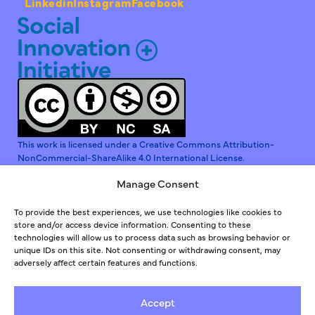
Linkedin
Instagram
Facebook
This work is licensed under a Creative Commons Attribution-
NonCommercial-ShareAlike 4.0 International License.
Manage Consent
To provide the best experiences, we use technologies like cookies to
store and/or access device information. Consenting to these
Συγρηματοδοτείται από την Ευρωπαϊκή Ένωση. Οι απόψεις
technologies will allow us to process data such as browsing behavior or
και γνώμες που εκφράζονται είναι αποκλειστικά των
unique IDs on this site. Not consenting or withdrawing consent, may
συγγραφέων και δεν αντικατοπτρίζουν απαραίτητα εκείνες
adversely affect certain features and functions.
της Ευρωπαϊκής Ένωσης ή της Διαχειριστικής Αρχής του
Ευρωπαϊκού Κοινωνικού Ταμείου. Ούτε η Ευρωπαϊκή
Ένωση ούτε η Χορηγούσα Αρχή φέρουν ευθύνη για αυτές.
Accept