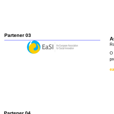
Partener 03
Aso
Rom
O re
prob
easi
Partener 04