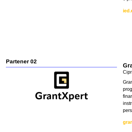
ied.
Partener 02
Gra
Cip
Gran
prog
fina
inst
pers
gra