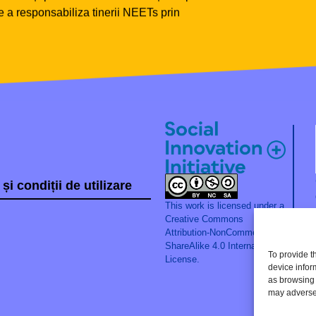
de a responsabiliza tinerii NEETs prin
și condiții de utilizare
This work is licensed under a
Creative Commons
Attribution-NonCommercial-
ShareAlike 4.0 International
To provide t
License.
device infor
as browsing 
may adversel