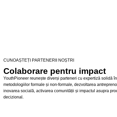
CUNOAȘTEȚI PARTENERII NOȘTRI
Colaborare pentru impact
YouthPioneer reunește diverși parteneri cu expertiză solidă î
metodologiilor formale și non-formale, dezvoltarea antreprenor
inovarea socială, activarea comunității și impactul asupra pro
decizional.