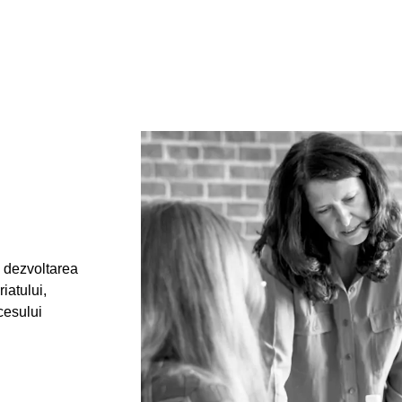
n dezvoltarea
iatului,
cesului