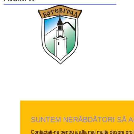
Mun
Bul
Muni
vest
drep
acto
tehn
bot
SUNTEM NERĂBDĂTORI SĂ AF
Contactați-ne pentru a afla mai multe despre proi