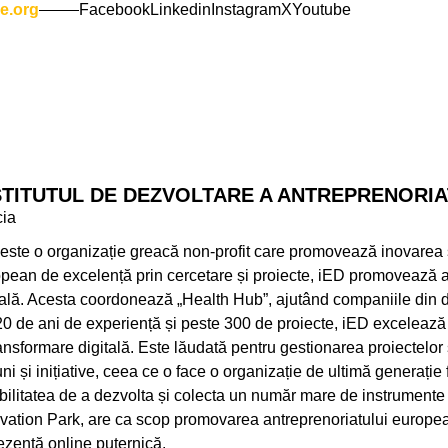
ie.org
Facebook
Linkedin
Instagram
X
Youtube
STITUTUL DE DEZVOLTARE A ANTREPRENORIA
cia
este o organizație greacă non-profit care promovează inovarea 
pean de excelență prin cercetare și proiecte, iED promovează a
ală. Acesta coordonează „Health Hub”, ajutând companiile din do
0 de ani de experiență și peste 300 de proiecte, iED excelează în
ransformare digitală. Este lăudată pentru gestionarea proiectel
uni și inițiative, ceea ce o face o organizație de ultimă generație 
bilitatea de a dezvolta și colecta un număr mare de instrument
vation Park, are ca scop promovarea antreprenoriatului european.
ezență online puternică.