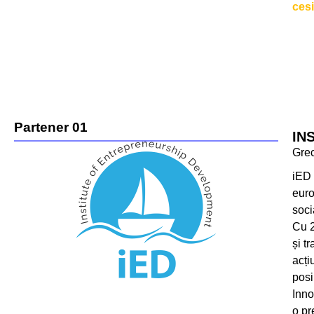
ces
Partener 01
IN
Gre
iED 
euro
soci
Cu 2
și t
acți
posi
Inno
o pr