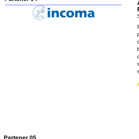
AG
RE
Spa
INCO
proi
cerc
bene
cola
supe
schi
inc
Partener 05