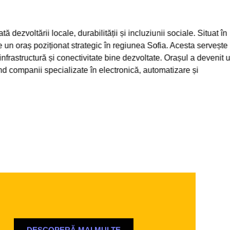
ltării locale, durabilității și incluziunii sociale. Situat în
oraș poziționat strategic în regiunea Sofia. Acesta servește
structură și conectivitate bine dezvoltate. Orașul a devenit un
ompanii specializate în electronică, automatizare și
DESCOPERĂ MAI MULTE