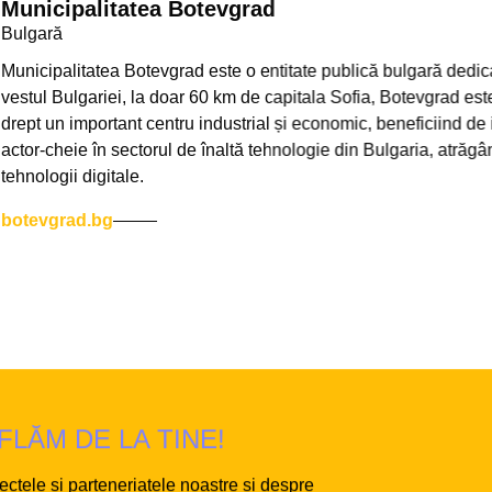
icipalitatea Botevgrad
gară
cipalitatea Botevgrad este o entitate publică bulgară dedicată dezvo
ul Bulgariei, la doar 60 km de capitala Sofia, Botevgrad este un 
t un important centru industrial și economic, beneficiind de infra
r-cheie în sectorul de înaltă tehnologie din Bulgaria, atrăgând c
ologii digitale.
evgrad.bg
LĂM DE LA TINE!
ectele și parteneriatele noastre și despre