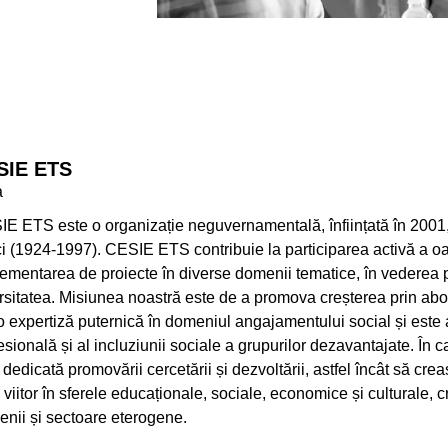
SIE ETS
a
E ETS este o organizație neguvernamentală, înființată în 2001, in
i (1924-1997). CESIE ETS contribuie la participarea activă a oameni
ementarea de proiecte în diverse domenii tematice, în vederea pr
rsitatea. Misiunea noastră este de a promova creșterea prin abo
o expertiză puternică în domeniul angajamentului social și este a
esională și al incluziunii sociale a grupurilor dezavantajate. În ca
 dedicată promovării cercetării și dezvoltării, astfel încât să c
 viitor în sferele educaționale, sociale, economice și culturale, 
nii și sectoare eterogene.