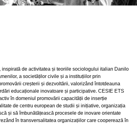
spirată de activitatea și teoriile sociologului italian Danilo
lor, a societăților civile și a instituțiilor prin
omovării creșterii și dezvoltării, valorizând întotdeauna
rdări educaționale inovatoare și participative. CESIE ETS
ctiv în domeniul promovării capacității de inserție
litate de centru european de studii și inițiative, organizația
rească și să îmbunătățească procesele de inovare orientate
crezând în transversalitatea organizațiilor care cooperează în