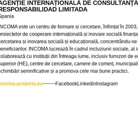
ENȚIE INTERNAȚIONALĂ DE CONSULTANȚĂ ȘI
SPONSABILIDAD LIMITADA
nia
MA este un centru de formare și cercetare, înființat în 2003, c
ectelor de cooperare internațională și inovare socială finanțate 
etarea și inovarea socială și educațională, concentrându-se pe
ficiarilor. INCOMA lucrează în cadrul incluziunii sociale, al implic
borează cu instituții din întreaga lume, inclusiv furnizori de educ
rior (HE), centre de cercetare, camere de comerț, municipalităț
mbări semnificative și a promova cele mai bune practici.
oma-projects.eu
Facebook
Linkedin
Instagram