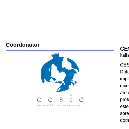
Coordonator
CE
Itali
CESI
Dolc
impl
dive
are 
prof
este
spre
dome