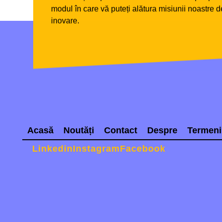
modul în care vă puteți alătura misiunii noastre 
inovare.
Acasă
Noutăți
Contact
Despre
Termeni 
Linkedin
Instagram
Facebook