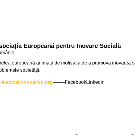
ciația Europeană pentru Inovare Socială
ânia
țea europeană animată de motivația de a promova inovarea social
lemele societății.
-socialinnovation.org
Facebook
Linkedin