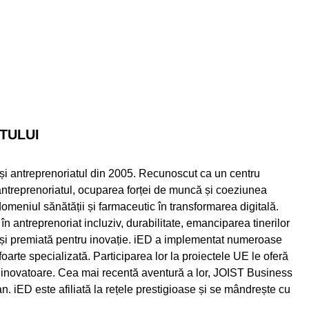
TULUI
și antreprenoriatul din 2005. Recunoscut ca un centru
ntreprenoriatul, ocuparea forței de muncă și coeziunea
meniul sănătății și farmaceutic în transformarea digitală.
 antreprenoriat incluziv, durabilitate, emanciparea tinerilor
or și premiată pentru inovație. iED a implementat numeroase
foarte specializată. Participarea lor la proiectele UE le oferă
e inovatoare. Cea mai recentă aventură a lor, JOIST Business
 iED este afiliată la rețele prestigioase și se mândrește cu