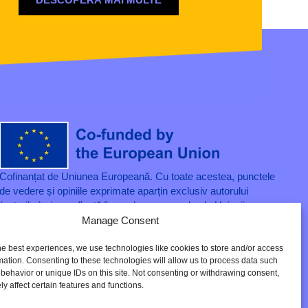
Cofinanțat de Uniunea Europeană. Cu toate acestea, punctele
de vedere și opiniile exprimate aparțin exclusiv autorului
(autorilor) și nu reflectă în mod necesar cele ale Uniunii
Europene sau ale Agenției Fondului Social European. Nici
Manage Consent
Uniunea Europeană și nici autoritatea de acordare a finanțării
nu pot fi trase la răspundere pentru acestea
he best experiences, we use technologies like cookies to store and/or access
mation. Consenting to these technologies will allow us to process data such
behavior or unique IDs on this site. Not consenting or withdrawing consent,
y affect certain features and functions.