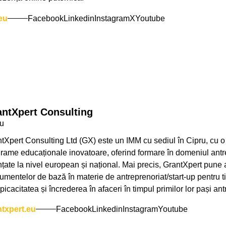
eu
Facebook
Linkedin
Instagram
X
Youtube
ntXpert Consulting
ru
tXpert Consulting Ltd (GX) este un IMM cu sediul în Cipru, cu o
rame educaționale inovatoare, oferind formare în domeniul antrepre
nțate la nivel european și național. Mai precis, GrantXpert pune 
rumentelor de bază în materie de antreprenoriat/start-up pentru tin
picacitatea și încrederea în afaceri în timpul primilor lor pași ant
ntxpert.eu
Facebook
Linkedin
Instagram
Youtube