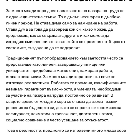
За много млади хора днес навлизането на пазара на труда не
е една-единствена стъпка. То е дълъг, несигурен и дълбоко
личен преход. Не става дума само за намиране на работа.
Става дума за това да разбереш кой си, какво можеш да
предложиш, как се свързваш с другите и как можеш да
изградиш смислен живот в свят, който се променя по-бързо от
системите, създадени да те подкрепят.
Традиционният път от образованието към заетостта често се
представяше като линеен: завършваш училище или
университет, придобиваш малко опит, намираш работа,
ставаш независим. За много млади хора този път вече не
изглежда реалистичен. Работата се променя, квалификациите
невинаги гарантират възможности, а уменията, необходими
за участие на пазара на труда, постоянно се развиват. В
същото време от младите хора се очаква да вземат важни
решения за бъдещето си, докато се справят с икономическа
несигурност, климатична тревожност, дигитален натиск,
социално сравнение и често усещане за откъснатост.
Това е реалността, пред която са изправени много млади хора