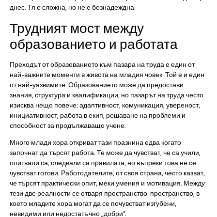
днес. Тя е сложна, но не е безнадеждна.
Трудният мост между
образованието и работата
Преходът от образованието към пазара на труда е един от
най-важните моменти в живота на младия човек. Той е и един
от най-уязвимите. Образованието може да предостави
знания, структура и квалификации, но пазарът на труда често
изисква нещо повече: адаптивност, комуникация, увереност,
инициативност, работа в екип, решаване на проблеми и
способност за продължаващо учене.
Много млади хора откриват тази празнина едва когато
започнат да търсят работа. Те може да чувстват, че са учили,
опитвали са, следвали са правилата, но въпреки това не се
чувстват готови. Работодателите, от своя страна, често казват,
че търсят практически опит, меки умения и мотивация. Между
тези две реалности се отваря пространство: пространство, в
което младите хора могат да се почувстват изгубени,
невидими или недостатъчно „добри“.