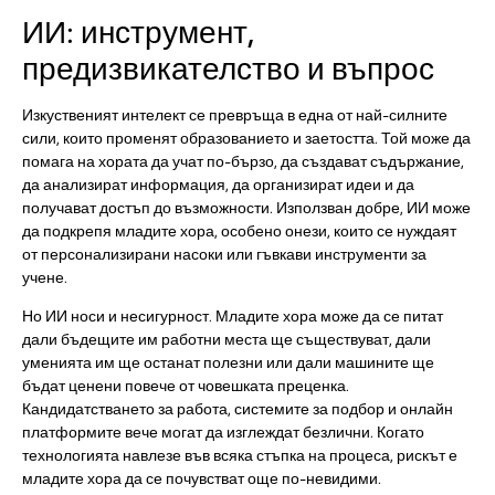
ИИ: инструмент,
предизвикателство и въпрос
Изкуственият интелект се превръща в една от най-силните
сили, които променят образованието и заетостта. Той може да
помага на хората да учат по-бързо, да създават съдържание,
да анализират информация, да организират идеи и да
получават достъп до възможности. Използван добре, ИИ може
да подкрепя младите хора, особено онези, които се нуждаят
от персонализирани насоки или гъвкави инструменти за
учене.
Но ИИ носи и несигурност. Младите хора може да се питат
дали бъдещите им работни места ще съществуват, дали
уменията им ще останат полезни или дали машините ще
бъдат ценени повече от човешката преценка.
Кандидатстването за работа, системите за подбор и онлайн
платформите вече могат да изглеждат безлични. Когато
технологията навлезе във всяка стъпка на процеса, рискът е
младите хора да се почувстват още по-невидими.