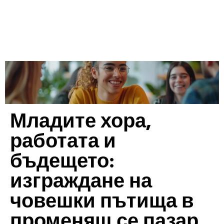
Младите хора,
работата и
бъдещето:
изграждане на
човешки пътища в
променящ се пазар