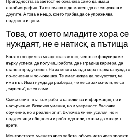
Пригодността за заетост не означава само да имаш
автобиография. Тя означава и да можеш да се свързваш с
другите. А това е нещо, което трябва да се упражнява,
подкрепя и цени.
Това, от което младите хора се
нуждаят, не е натиск, а пътища
Когато говорим за младежка заетост, често се фокусираме
върху успеха: да получиш работа, да изградиш кариера, да
станеш продуктивен. Но за много млади хора първата нужда е
по-основна и по-човешка. Те имат нужда да почувстват, че
има път. Имат нужда да разберат, че не са закъснели, не са
„счупени“, не са сами.
Смисленият път към работата включва информация, но и
насърчение. Включва умения, но и увереност. Включва
обучение, но и реален опит. Включва лични усилия, но и
подкрепящи общности и работодатели, готови да отварят
врати.
Менторството, ученето чрез работа, обучението чрез проекти