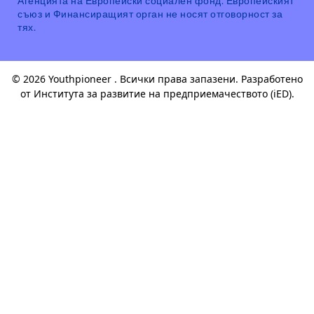
съюз и Финансиращият орган не носят отговорност за
тях.
© 2026 Youthpioneer . Всички права запазени. Разработено
от
Института за развитие на предприемачеството (iED)
.