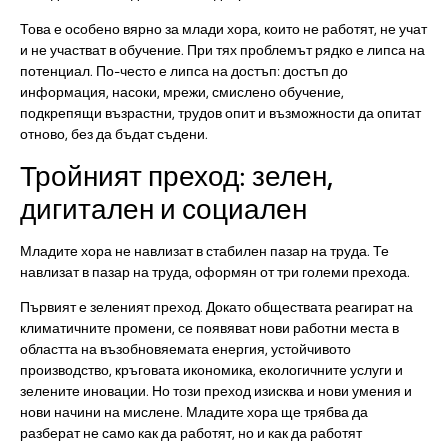
Това е особено вярно за млади хора, които не работят, не учат
и не участват в обучение. При тях проблемът рядко е липса на
потенциал. По-често е липса на достъп: достъп до
информация, насоки, мрежи, смислено обучение,
подкрепящи възрастни, трудов опит и възможности да опитат
отново, без да бъдат съдени.
Тройният преход: зелен,
дигитален и социален
Младите хора не навлизат в стабилен пазар на труда. Те
навлизат в пазар на труда, оформян от три големи прехода.
Първият е зеленият преход. Докато обществата реагират на
климатичните промени, се появяват нови работни места в
областта на възобновяемата енергия, устойчивото
производство, кръговата икономика, екологичните услуги и
зелените иновации. Но този преход изисква и нови умения и
нови начини на мислене. Младите хора ще трябва да
разберат не само как да работят, но и как да работят