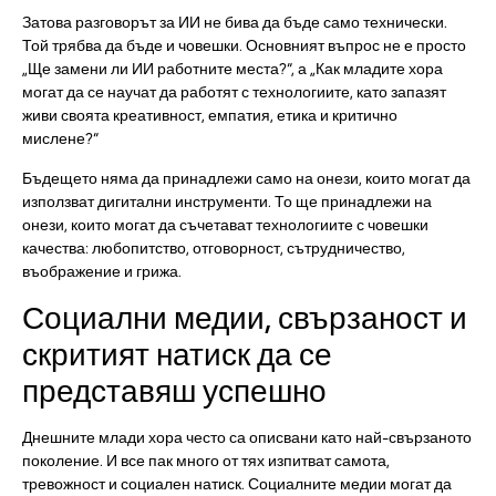
Затова разговорът за ИИ не бива да бъде само технически.
Той трябва да бъде и човешки. Основният въпрос не е просто
„Ще замени ли ИИ работните места?“, а „Как младите хора
могат да се научат да работят с технологиите, като запазят
живи своята креативност, емпатия, етика и критично
мислене?“
Бъдещето няма да принадлежи само на онези, които могат да
използват дигитални инструменти. То ще принадлежи на
онези, които могат да съчетават технологиите с човешки
качества: любопитство, отговорност, сътрудничество,
въображение и грижа.
Социални медии, свързаност и
скритият натиск да се
представяш успешно
Днешните млади хора често са описвани като най-свързаното
поколение. И все пак много от тях изпитват самота,
тревожност и социален натиск. Социалните медии могат да