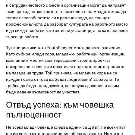
и сътрудничеството с местни организации могат да направят
този преход по-конкретен. Те позволяват на младите хора да
тестват способностите си в реална среда, да срещат
професионалисти, да разбират културата на работното място
и да виждат себе си като активни участници, а не като пасивни
търсещи работа.
Тук инициативи като YouthPioneer могат да имат значение.
Като събира млади хора, младежки работници, организации,
компании и местни заинтересовани страни, проектът
подкрепя по-човешки и практичен подход към интеграцията
на пазара на труда. Той признава, че младите хора не се
нуждаят само от това да бъдат „подготвени“ за работа. Те
трябва да бъдат придружени, да получат доверие и да им
бъде дадена възможност да участват.
Отвъд успеха: към човешка
пълноценност
Не всеки млад човек ще следва един и същ път. Не всеки път
ще изглежда като традиционния образ на успеха. Някои ще