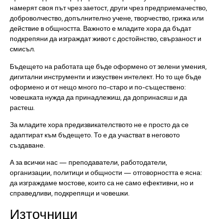
намерят своя път чрез заетост, други чрез предприемачество,
доброволчество, допълнително учене, творчество, грижа или
действие в общността. Важното е младите хора да бъдат
подкрепяни да изграждат живот с достойнство, свързаност и
смисъл.
Бъдещето на работата ще бъде оформено от зелени умения,
дигитални инструменти и изкуствен интелект. Но то ще бъде
оформено и от нещо много по-старо и по-съществено:
човешката нужда да принадлежиш, да допринасяш и да
растеш.
За младите хора предизвикателството не е просто да се
адаптират към бъдещето. То е да участват в неговото
създаване.
А за всички нас — преподаватели, работодатели,
организации, политици и общности — отговорността е ясна:
да изграждаме мостове, които са не само ефективни, но и
справедливи, подкрепящи и човешки.
Източници