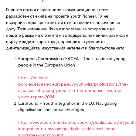
Горната статия е оригинален комуникационен текст,
разработен от екипа на проекта YouthPioneer. Тя не
възпроизвежда преки цитати от източниците, посочени по-
долу. Тези източници бяха използвани за оформяне на
общата рамка на статията и за подкрепа на нейния размисъл
върху младите хора, труда, преходите в уменията,
дигитализацията, изкуствения интелект и благосъстоянието.
European Commission / EACEA – The situation of young
people in the European Union
https://national-
policies.eacea.ec.europa.eu/youthwiki/publications/the-
situation-of-young-people-in-the-european-union-eu-
youth-report-2024
Eurofound – Youth integration in the EU: Navigating
digitalisation and labour shortages
https://www.eurofound.europa.eu/en/publications/all/youth
integration-eu-navigating-digitalisation-and-labour-
shortages-background