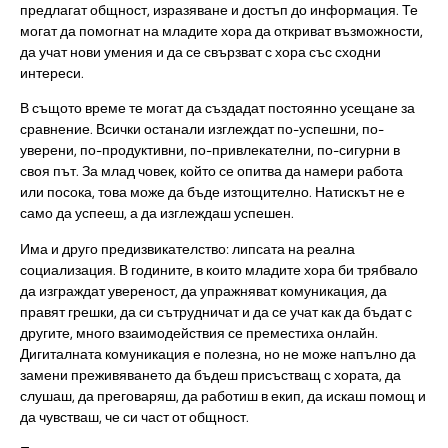
предлагат общност, изразяване и достъп до информация. Те
могат да помогнат на младите хора да откриват възможности,
да учат нови умения и да се свързват с хора със сходни
интереси.
В същото време те могат да създадат постоянно усещане за
сравнение. Всички останали изглеждат по-успешни, по-
уверени, по-продуктивни, по-привлекателни, по-сигурни в
своя път. За млад човек, който се опитва да намери работа
или посока, това може да бъде изтощително. Натискът не е
само да успееш, а да изглеждаш успешен.
Има и друго предизвикателство: липсата на реална
социализация. В годините, в които младите хора би трябвало
да изграждат увереност, да упражняват комуникация, да
правят грешки, да си сътрудничат и да се учат как да бъдат с
другите, много взаимодействия се преместиха онлайн.
Дигиталната комуникация е полезна, но не може напълно да
замени преживяването да бъдеш присъстващ с хората, да
слушаш, да преговаряш, да работиш в екип, да искаш помощ и
да чувстваш, че си част от общност.