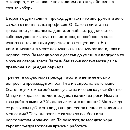
отговорно, с осъзнаване на екологичното въздействие на
своите избори.
Вторият е дигиталният преход. Дигиталните инструменти вече
са част от почти всяка професия. От базова дигитална
грамотност до анализ на данни, онлайн сътрудничество,
киберсигурност и изкуствен интелект, способността да се
използват технологии уверено става съществена. Но
дигитализацията може да създава както възможности, така и
неравенства. За млади хора с достъп до умения и подкрепа тя
може да отвори врати. За тези без такъв достъп може да се
превърне в още една бариера.
Третият е социалният преход. Работата вече не е само
въпрос на производителност. Тя е и въпрос на включване,
благополучие, многообразие, участие и човешко достойнство.
Младите хора все по-често задават важни въпроси: Има ли
тази работа смисъл? Уважава ли моите ценности? Мога ли да
се развивам тук? Мога ли да допринеса за нещо по-голямо от
мен самия? Тези въпроси не са знак за слабост или
нереалистични очаквания. Те показват, че младите хора
търсят по-здравословна връзка с работата.