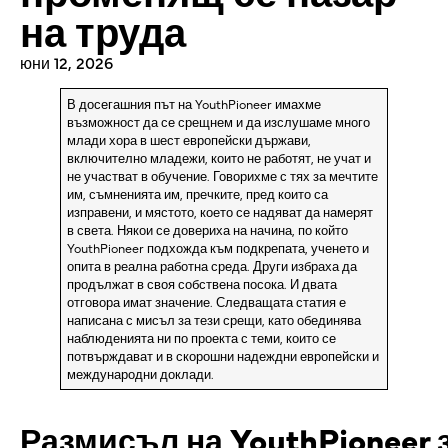
на труда
юни 12, 2026
В досегашния път на YouthPioneer имахме
възможност да се срещнем и да изслушаме много
млади хора в шест европейски държави,
включително младежи, които не работят, не учат и
не участват в обучение. Говорихме с тях за мечтите
им, съмненията им, пречките, пред които са
изправени, и мястото, което се надяват да намерят
в света. Някои се довериха на начина, по който
YouthPioneer подхожда към подкрепата, ученето и
опита в реална работна среда. Други избраха да
продължат в своя собствена посока. И двата
отговора имат значение. Следващата статия е
написана с мисъл за тези срещи, като обединява
наблюденията ни по проекта с теми, които се
потвърждават и в скорошни надеждни европейски и
международни доклади.
Размисъл
на
YouthPioneer