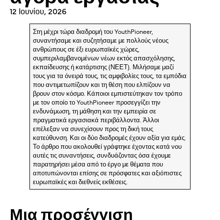
12 Ιουνίου, 2026
Στη μέχρι τώρα διαδρομή του YouthPioneer,
συναντήσαμε και συζητήσαμε με πολλούς νέους
ανθρώπους σε έξι ευρωπαϊκές χώρες,
συμπεριλαμβανομένων νέων εκτός απασχόλησης,
εκπαίδευσης ή κατάρτισης (ΝΕΕΤ). Μιλήσαμε μαζί
τους για τα όνειρά τους, τις αμφιβολίες τους, τα εμπόδια
που αντιμετωπίζουν και τη θέση που ελπίζουν να
βρουν στον κόσμο. Κάποιοι εμπιστεύτηκαν τον τρόπο
με τον οποίο το YouthPioneer προσεγγίζει την
ενδυνάμωση, τη μάθηση και την εμπειρία σε
πραγματικά εργασιακά περιβάλλοντα. Άλλοι
επέλεξαν να συνεχίσουν προς τη δική τους
κατεύθυνση. Και οι δύο διαδρομές έχουν αξία για εμάς.
Το άρθρο που ακολουθεί γράφτηκε έχοντας κατά νου
αυτές τις συναντήσεις, συνδυάζοντας όσα έχουμε
παρατηρήσει μέσα από το έργο με θέματα που
αποτυπώνονται επίσης σε πρόσφατες και αξιόπιστες
ευρωπαϊκές και διεθνείς εκθέσεις.
Μια προσέγγιση