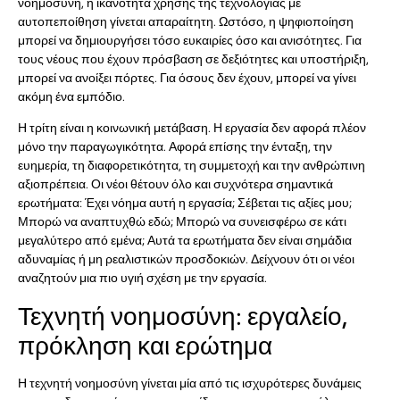
νοημοσύνη, η ικανότητα χρήσης της τεχνολογίας με
αυτοπεποίθηση γίνεται απαραίτητη. Ωστόσο, η ψηφιοποίηση
μπορεί να δημιουργήσει τόσο ευκαιρίες όσο και ανισότητες. Για
τους νέους που έχουν πρόσβαση σε δεξιότητες και υποστήριξη,
μπορεί να ανοίξει πόρτες. Για όσους δεν έχουν, μπορεί να γίνει
ακόμη ένα εμπόδιο.
Η τρίτη είναι η κοινωνική μετάβαση. Η εργασία δεν αφορά πλέον
μόνο την παραγωγικότητα. Αφορά επίσης την ένταξη, την
ευημερία, τη διαφορετικότητα, τη συμμετοχή και την ανθρώπινη
αξιοπρέπεια. Οι νέοι θέτουν όλο και συχνότερα σημαντικά
ερωτήματα: Έχει νόημα αυτή η εργασία; Σέβεται τις αξίες μου;
Μπορώ να αναπτυχθώ εδώ; Μπορώ να συνεισφέρω σε κάτι
μεγαλύτερο από εμένα; Αυτά τα ερωτήματα δεν είναι σημάδια
αδυναμίας ή μη ρεαλιστικών προσδοκιών. Δείχνουν ότι οι νέοι
αναζητούν μια πιο υγιή σχέση με την εργασία.
Τεχνητή νοημοσύνη: εργαλείο,
πρόκληση και ερώτημα
Η τεχνητή νοημοσύνη γίνεται μία από τις ισχυρότερες δυνάμεις