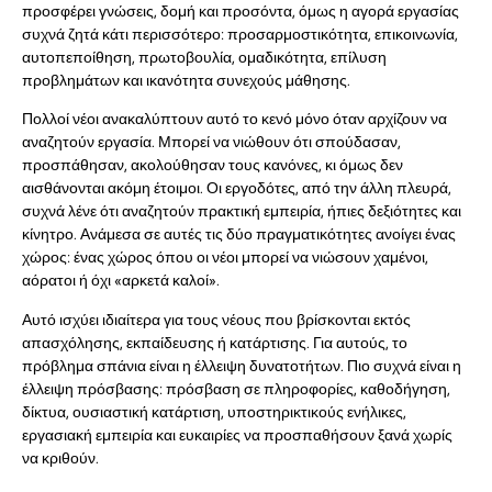
προσφέρει γνώσεις, δομή και προσόντα, όμως η αγορά εργασίας
συχνά ζητά κάτι περισσότερο: προσαρμοστικότητα, επικοινωνία,
αυτοπεποίθηση, πρωτοβουλία, ομαδικότητα, επίλυση
προβλημάτων και ικανότητα συνεχούς μάθησης.
Πολλοί νέοι ανακαλύπτουν αυτό το κενό μόνο όταν αρχίζουν να
αναζητούν εργασία. Μπορεί να νιώθουν ότι σπούδασαν,
προσπάθησαν, ακολούθησαν τους κανόνες, κι όμως δεν
αισθάνονται ακόμη έτοιμοι. Οι εργοδότες, από την άλλη πλευρά,
συχνά λένε ότι αναζητούν πρακτική εμπειρία, ήπιες δεξιότητες και
κίνητρο. Ανάμεσα σε αυτές τις δύο πραγματικότητες ανοίγει ένας
χώρος: ένας χώρος όπου οι νέοι μπορεί να νιώσουν χαμένοι,
αόρατοι ή όχι «αρκετά καλοί».
Αυτό ισχύει ιδιαίτερα για τους νέους που βρίσκονται εκτός
απασχόλησης, εκπαίδευσης ή κατάρτισης. Για αυτούς, το
πρόβλημα σπάνια είναι η έλλειψη δυνατοτήτων. Πιο συχνά είναι η
έλλειψη πρόσβασης: πρόσβαση σε πληροφορίες, καθοδήγηση,
δίκτυα, ουσιαστική κατάρτιση, υποστηρικτικούς ενήλικες,
εργασιακή εμπειρία και ευκαιρίες να προσπαθήσουν ξανά χωρίς
να κριθούν.