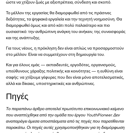
ώστε να χτίζουν ζωές με αξιοπρέπεια, σύνδεση και σκοπό.
Το μέλλον της εργασίας θα διαμορφωθεί από τις πράσινες
δεξιότητες, τα ψηφιακά εργαλεία και την τεχνητή νοημοσύνη. Θα
διαμορφωθεί όμως και από κάτι πολύ παλαιότερο και πιο
ουσιαστικό: την ανθρώπινη ανάγκη του ανήκειν, της συνεισφοράς
και της ανάπτυξης.
Για τους νέους, η πρόκληση δεν είναι απλώς να προσαρμοστούν
στο μέλλον. Είναι να συμμετέχουν στη δημιουργία του.
Και για όλους εμάς — εκπαιδευτές, εργοδότες, οργανισμούς,
υπεύθυνους χάραξης πολιτικής και κοινότητες — η ευθύνη είναι
σαφής: να χτίζουμε γέφυρες που δεν είναι μόνο αποτελεσματικές,
αλλά και δίκαιες, υποστηρικτικές και ανθρώπινες.
Πηγές
Το παραπάνω άρθρο αποτελεί πρωτότυπο επικοινωνιακό κείμενο
που αναπτύχθηκε από την ομάδα του έργου YouthPioneer
. Δεν
αναπαράγει άμεσα αποσπάσματα από τις πηγές που παρατίθενται
παρακάτω. Οι πηγές αυτές χρησιμοποιήθηκαν για τη διαμόρφωση