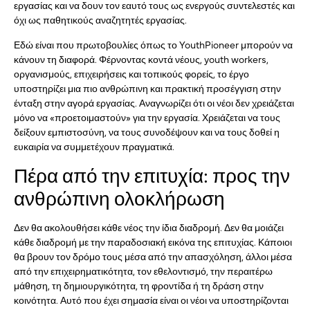
εργασίας και να δουν τον εαυτό τους ως ενεργούς συντελεστές και
όχι ως παθητικούς αναζητητές εργασίας.
Εδώ είναι που πρωτοβουλίες όπως το YouthPioneer μπορούν να
κάνουν τη διαφορά. Φέρνοντας κοντά νέους, youth workers,
οργανισμούς, επιχειρήσεις και τοπικούς φορείς, το έργο
υποστηρίζει μια πιο ανθρώπινη και πρακτική προσέγγιση στην
ένταξη στην αγορά εργασίας. Αναγνωρίζει ότι οι νέοι δεν χρειάζεται
μόνο να «προετοιμαστούν» για την εργασία. Χρειάζεται να τους
δείξουν εμπιστοσύνη, να τους συνοδέψουν και να τους δοθεί η
ευκαιρία να συμμετέχουν πραγματικά.
Πέρα από την επιτυχία: προς την
ανθρώπινη ολοκλήρωση
Δεν θα ακολουθήσει κάθε νέος την ίδια διαδρομή. Δεν θα μοιάζει
κάθε διαδρομή με την παραδοσιακή εικόνα της επιτυχίας. Κάποιοι
θα βρουν τον δρόμο τους μέσα από την απασχόληση, άλλοι μέσα
από την επιχειρηματικότητα, τον εθελοντισμό, την περαιτέρω
μάθηση, τη δημιουργικότητα, τη φροντίδα ή τη δράση στην
κοινότητα. Αυτό που έχει σημασία είναι οι νέοι να υποστηρίζονται