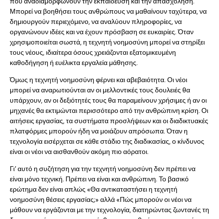
που αναδιαμορφώνουν την εκπαίδευση και την απασχόληση.
Μπορεί να βοηθήσει τους ανθρώπους να μαθαίνουν ταχύτερα, να
δημιουργούν περιεχόμενο, να αναλύουν πληροφορίες, να
οργανώνουν ιδέες και να έχουν πρόσβαση σε ευκαιρίες. Όταν
χρησιμοποιείται σωστά, η τεχνητή νοημοσύνη μπορεί να στηρίξει
τους νέους, ιδιαίτερα όσους χρειάζονται εξατομικευμένη
καθοδήγηση ή ευέλικτα εργαλεία μάθησης.
Όμως η τεχνητή νοημοσύνη φέρνει και αβεβαιότητα. Οι νέοι
μπορεί να αναρωτιούνται αν οι μελλοντικές τους δουλειές θα
υπάρχουν, αν οι δεξιότητές τους θα παραμείνουν χρήσιμες ή αν οι
μηχανές θα εκτιμώνται περισσότερο από την ανθρώπινη κρίση. Οι
αιτήσεις εργασίας, τα συστήματα προσλήψεων και οι διαδικτυακές
πλατφόρμες μπορούν ήδη να μοιάζουν απρόσωπα. Όταν η
τεχνολογία εισέρχεται σε κάθε στάδιο της διαδικασίας, ο κίνδυνος
είναι οι νέοι να αισθανθούν ακόμη πιο αόρατοι.
Γι’ αυτό η συζήτηση για την τεχνητή νοημοσύνη δεν πρέπει να
είναι μόνο τεχνική. Πρέπει να είναι και ανθρώπινη. Το βασικό
ερώτημα δεν είναι απλώς «Θα αντικαταστήσει η τεχνητή
νοημοσύνη θέσεις εργασίας;» αλλά «Πώς μπορούν οι νέοι να
μάθουν να εργάζονται με την τεχνολογία, διατηρώντας ζωντανές τη