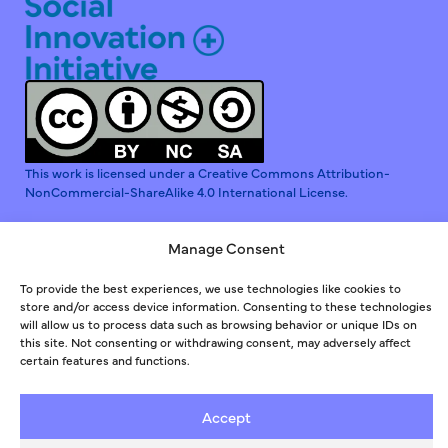
This work is licensed under a Creative Commons Attribution-
NonCommercial-ShareAlike 4.0 International License.
Manage Consent
To provide the best experiences, we use technologies like cookies to
Συγρηματοδοτείται από την Ευρωπαϊκή Ένωση. Οι απόψεις
store and/or access device information. Consenting to these technologies
και γνώμες που εκφράζονται είναι αποκλειστικά των
will allow us to process data such as browsing behavior or unique IDs on
συγγραφέων και δεν αντικατοπτρίζουν απαραίτητα εκείνες
this site. Not consenting or withdrawing consent, may adversely affect
της Ευρωπαϊκής Ένωσης ή της Διαχειριστικής Αρχής του
certain features and functions.
Ευρωπαϊκού Κοινωνικού Ταμείου. Ούτε η Ευρωπαϊκή
Ένωση ούτε η Χορηγούσα Αρχή φέρουν ευθύνη για αυτές.
Accept