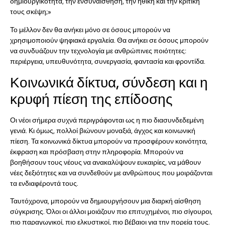
δημιουργικότητα, την ενσυναίσθηση, την ηθική και την κριτική
τους σκέψη;»
Το μέλλον δεν θα ανήκει μόνο σε όσους μπορούν να
χρησιμοποιούν ψηφιακά εργαλεία. Θα ανήκει σε όσους μπορούν
να συνδυάζουν την τεχνολογία με ανθρώπινες ποιότητες:
περιέργεια, υπευθυνότητα, συνεργασία, φαντασία και φροντίδα.
Κοινωνικά δίκτυα, σύνδεση και η
κρυφή πίεση της επίδοσης
Οι νέοι σήμερα συχνά περιγράφονται ως η πιο διασυνδεδεμένη
γενιά. Κι όμως, πολλοί βιώνουν μοναξιά, άγχος και κοινωνική
πίεση. Τα κοινωνικά δίκτυα μπορούν να προσφέρουν κοινότητα,
έκφραση και πρόσβαση στην πληροφορία. Μπορούν να
βοηθήσουν τους νέους να ανακαλύψουν ευκαιρίες, να μάθουν
νέες δεξιότητες και να συνδεθούν με ανθρώπους που μοιράζονται
τα ενδιαφέροντά τους.
Ταυτόχρονα, μπορούν να δημιουργήσουν μια διαρκή αίσθηση
σύγκρισης. Όλοι οι άλλοι μοιάζουν πιο επιτυχημένοι, πιο σίγουροι,
πιο παραγωγικοί, πιο ελκυστικοί, πιο βέβαιοι για την πορεία τους.