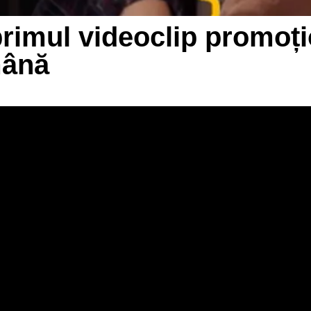
i primul videoclip promo
mână