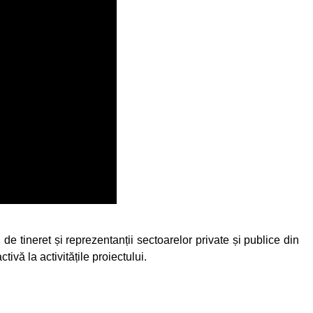
 de tineret și reprezentanții sectoarelor private și publice din
ivă la activitățile proiectului.