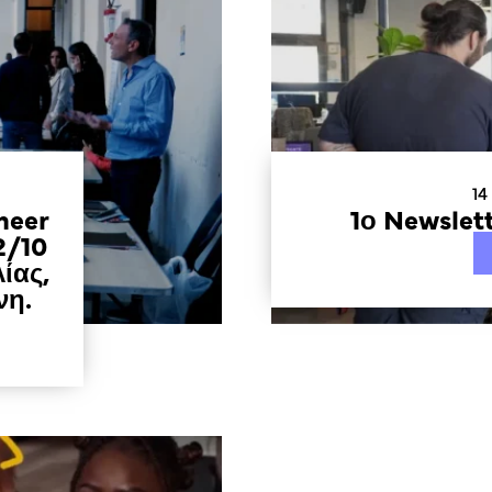
14
neer
1ο Newslet
2/10
ίας,
νη.