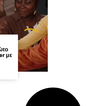
ώτο
er με