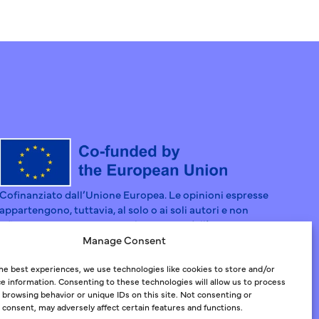
Cofinanziato dall’Unione Europea. Le opinioni espresse
appartengono, tuttavia, al solo o ai soli autori e non
riflettono necessariamente le opinioni dell’Unione europea
o dell’Agenzia esecutiva europea per l’istruzione e la cultura
Manage Consent
(EACEA). Né l’Unione europea né l’EACEA possono esserne
ritenute responsabili.
he best experiences, we use technologies like cookies to store and/or
e information. Consenting to these technologies will allow us to process
 browsing behavior or unique IDs on this site. Not consenting or
consent, may adversely affect certain features and functions.