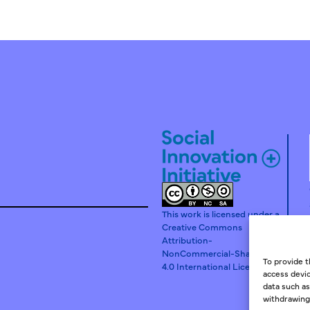
This work is licensed under a
Creative Commons
Attribution-
NonCommercial-ShareAlike
To provide t
4.0 International License.
access devic
data such as
withdrawing 