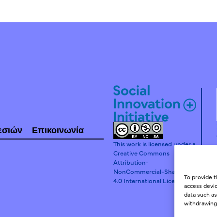
εσιών
Επικοινωνία
This work is licensed under a
Creative Commons
Attribution-
NonCommercial-ShareAlike
To provide t
4.0 International License.
access devic
data such as
withdrawing 