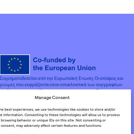
Συγρηματοδοτείται από την Ευρωπαϊκή Ένωση. Οι απόψεις και
γνώμες που εκφράζονται είναι αποκλειστικά των συγγραφέων
και δεν αντικατοπτρίζουν απαραίτητα εκείνες της Ευρωπαϊκής
Ένωσης ή της Διαχειριστικής Αρχής του Ευρωπαϊκού
Manage Consent
Κοινωνικού Ταμείου. Ούτε η Ευρωπαϊκή Ένωση ούτε η
Χορηγούσα Αρχή φέρουν ευθύνη για αυτές.
he best experiences, we use technologies like cookies to store and/or
e information. Consenting to these technologies will allow us to process
 browsing behavior or unique IDs on this site. Not consenting or
consent, may adversely affect certain features and functions.