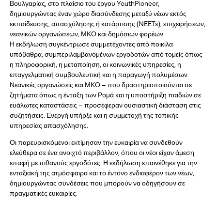
Βουλγαρίας, στο πλαίσιο του έργου YouthPioneer,
δημιουργώντας έναν χώρο διασύνδεσης μεταξύ νέων εκτός
εκπαίδευσης, απασχόλησης ή κατάρτισης (NEETs), επιχειρήσεων,
νεανικών οργανώσεων, ΜΚΟ και δημόσιων φορέων.
Η εκδήλωση συγκέντρωσε συμμετέχοντες από ποικίλα
υπόβαθρα, συμπεριλαμβανομένων εργοδοτών από τομείς όπως
η πληροφορική, η μεταποίηση, οι κοινωνικές υπηρεσίες, η
επαγγελματική συμβουλευτική και η παραγωγή πολυμέσων.
Νεανικές οργανώσεις και ΜΚΟ – που δραστηριοποιούνται σε
ζητήματα όπως η ένταξη των Ρομά και η υποστήριξη παιδιών σε
ευάλωτες καταστάσεις – προσέφεραν ουσιαστική διάσταση στις
συζητήσεις. Ενεργή υπήρξε και η συμμετοχή της τοπικής
υπηρεσίας απασχόλησης.
Οι παρευρισκόμενοι εκτίμησαν την ευκαιρία να συνδεθούν
ελεύθερα σε ένα ανοιχτό περιβάλλον, όπου οι νέοι είχαν άμεση
επαφή με πιθανούς εργοδότες. Η εκδήλωση επαινέθηκε για την
ενταξιακή της ατμόσφαιρα και το έντονο ενδιαφέρον των νέων,
δημιουργώντας συνδέσεις που μπορούν να οδηγήσουν σε
πραγματικές ευκαιρίες.