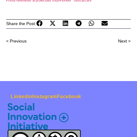
Primul newsletter al proiectului YouthPioneer
Descărcare
Share the Post:
< Previous
Next >
Linkedin
Instagram
Facebook